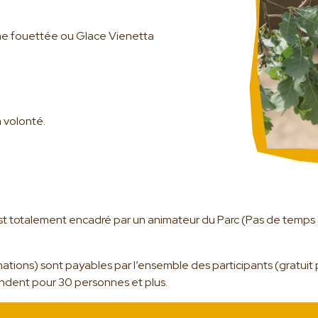
Restauration
A proximité
ème fouettée ou Glace Vienetta
Questions fréquentes
Venir en groupe
à volonté.
Écoles maternelles
Écoles élémentaires
Centres de loisirs
Collèges/Lycées
Séjours adaptés
t totalement encadré par un animateur du Parc (Pas de temps
Associations, professionnels du tourisme, CE
Clubs sportifs/Centres sociaux
mations) sont payables par l’ensemble des participants (gratuit p
tendent pour 30 personnes et plus.
Actualités