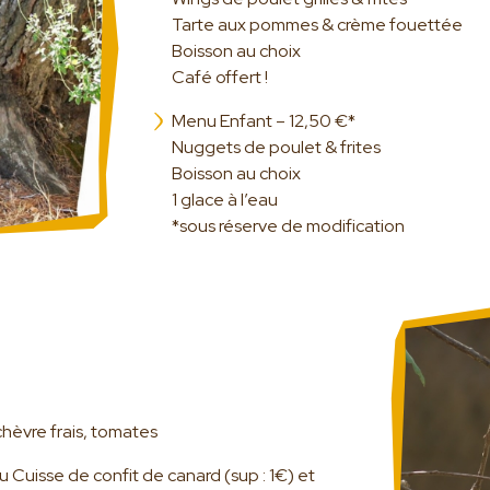
Tarte aux pommes & crème fouettée
Boisson au choix
Café offert !
Le parc
Menu Enfant – 12,50 €*
Nuggets de poulet & frites
Visite guidée
Boisson au choix
Activités
1 glace à l’eau
Les animaux star du Parc Australien
*sous réserve de modification
Notre Histoire
Notre engagement
Galerie photos
Préparer votre visite
Horaires
chèvre frais, tomates
Tarifs
 Cuisse de confit de canard (sup : 1€) et
Accès