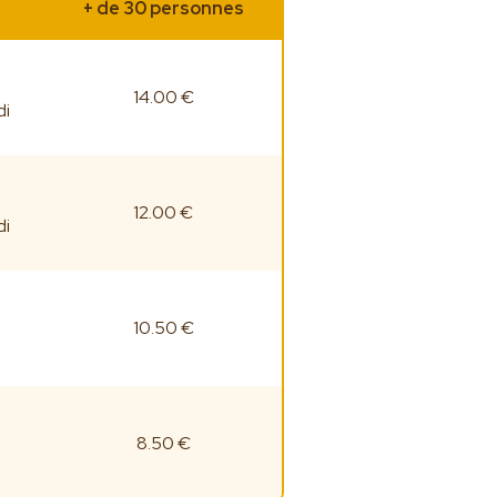
+ de 30 personnes
14.00 €
di
12.00 €
di
10.50 €
8.50 €