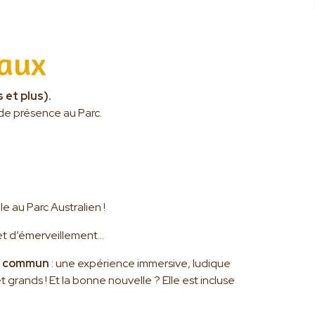
iaux
 et plus).
 de présence au Parc.
 au Parc Australien !
é et d’émerveillement…
du commun
: une expérience immersive, ludique
grands ! Et la bonne nouvelle ? Elle est incluse