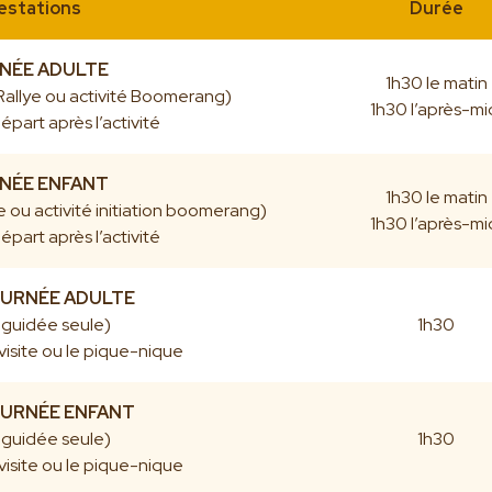
estations
Durée
NÉE ADULTE
1h30 le matin
 Rallye ou activité Boomerang)
1h30 l’après-mi
épart après l’activité
NÉE ENFANT
1h30 le matin
ye ou activité initiation boomerang)
1h30 l’après-mi
épart après l’activité
OURNÉE ADULTE
e guidée seule)
1h30
visite ou le pique-nique
OURNÉE ENFANT
e guidée seule)
1h30
visite ou le pique-nique