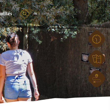
alités
FR
EN
ES