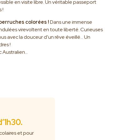
ssible en visite libre. Un véritable passeport
 !
perruches colorées !
Dans une immense
ndulées virevoltent en toute liberté. Curieuses
vous avec la douceur d’un rêve éveillé… Un
res !
c Australien…
’1h30.
colaires et pour