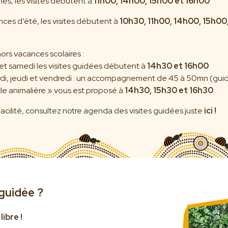
nes, les visites débutent à
11h00, 14h00, 15h00 et 16h00
nces d’été, les visites débutent à
10h30, 11h00, 14h00, 15h00
ors vacances scolaires :
et samedi les visites guidées débutent à
14h30 et 16h00
ardi, jeudi et vendredi : un accompagnement de 45 à 50mn (gui
le animalière » vous est proposé à
14h30, 15h30 et 16h30
.
facilité, consultez notre agenda des visites guidées juste
ici !
 guidée ?
libre !