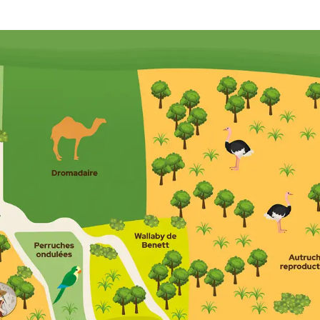
Restauration
A proximité
Questions fréquentes
Venir en groupe
Écoles maternelles
Écoles élémentaires
Centres de loisirs
Collèges/Lycées
Séjours adaptés
Associations, professionnels du tourisme, CE
Clubs sportifs/Centres sociaux
Actualités