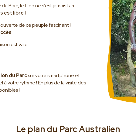
 Parc, le filon ne s’est jamais tari….
s est libre !
couverte de ce peuple fascinant !
Le parc
accès
.
Visite guidée
ison estivale.
Activités
Les animaux star du Parc Australien
Notre Histoire
tion du Parc
sur votre smartphone et
Notre engagement
l à votre rythme ! En plus de la visite des
Galerie photos
ponibles !
Préparer votre visite
Horaires
Tarifs
Le plan du Parc Australien
Accès