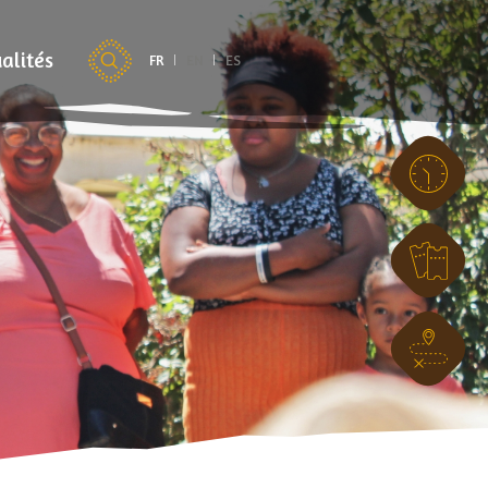
alités
FR
EN
ES