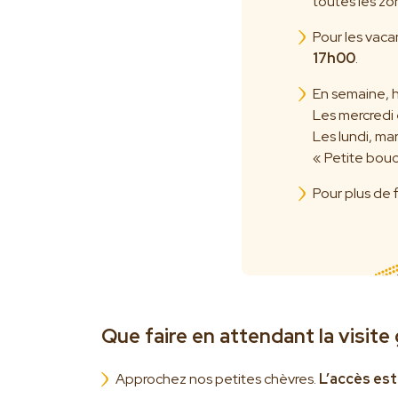
toutes les zo
Pour les vaca
17h00
.
En semaine, h
Les mercredi 
Les lundi, m
« Petite bouc
Pour plus de 
Que faire en attendant la visite
Approchez nos petites chèvres.
L’accès est 