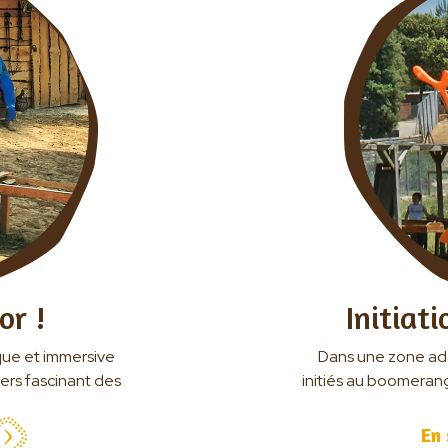
Restauration
A proximité
Questions fréquentes
Venir en groupe
Écoles maternelles
Écoles élémentaires
Centres de loisirs
Collèges/Lycées
Séjours adaptés
or !
Initiat
Associations, professionnels du tourisme, CE
Clubs sportifs/Centres sociaux
que et immersive
Dans une zone adap
ers fascinant des
initiés au boomeran
Actualités
En 