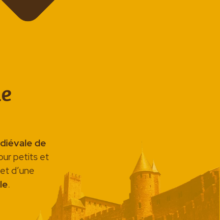
le
édiévale de
pour petits et
 et d’une
le
.