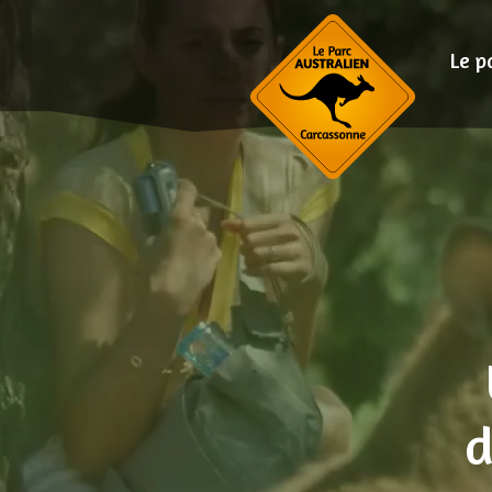
Le p
d