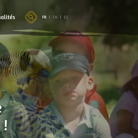
alités
FR
EN
ES
e
 !