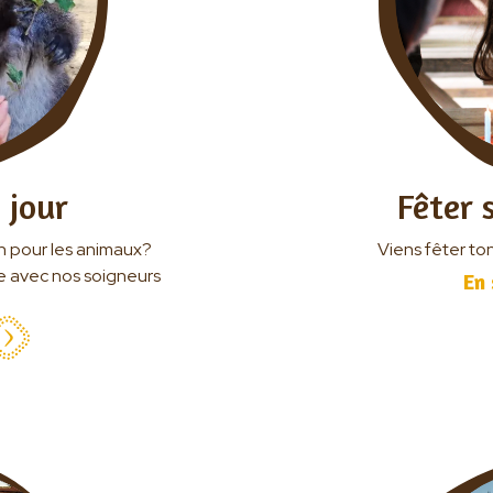
Le parc
Visite guidée
Activités
 jour
Fêter 
Les animaux star du Parc Australien
on pour les animaux?
Viens fêter ton
Notre Histoire
le avec nos soigneurs
En 
Notre engagement
Galerie photos
Préparer votre visite
Horaires
Tarifs
Accès