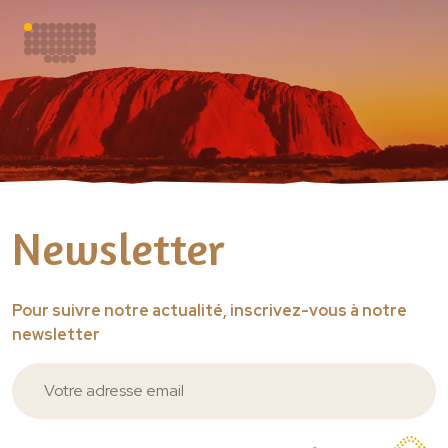
Les animaux star du Parc Australien
Notre Histoire
Notre engagement
Galerie photos
Préparer votre visite
Horaires
Tarifs
Newsletter
Accès
Restauration
A proximité
Pour suivre notre actualité, inscrivez-vous à notre
Questions fréquentes
newsletter
Venir en groupe
Écoles maternelles