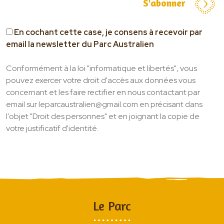
S'abonner
Écoles élémentaires
Centres de loisirs
Collèges/Lycées
En cochant cette case, je consens à recevoir par
email la newsletter du Parc Australien
Séjours adaptés
Associations, professionnels du tourisme,
Conformément à la loi "informatique et libertés", vous
CE
pouvez exercer votre droit d'accès aux données vous
Clubs sportifs/Centres sociaux
concernant et les faire rectifier en nous contactant par
email sur leparcaustralien@gmail.com en précisant dans
Actualités
l'objet "Droit des personnes" et en joignant la copie de
votre justificatif d'identité.
Le Parc