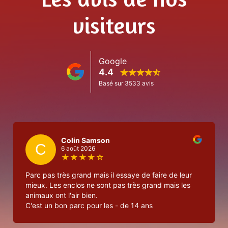
visiteurs
Colin Samson
C
6 août 2026
★
★
★
★
☆
Parc pas très grand mais il essaye de faire de leur
Le parc
mieux. Les enclos ne sont pas très grand mais les
animaux ont l'air bien.
Visite guidée
C'est un bon parc pour les - de 14 ans
Activités